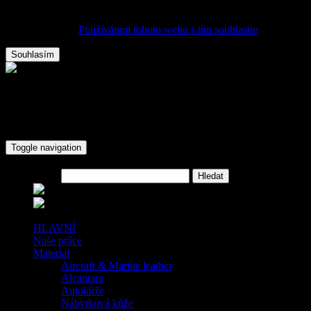
Tento web používá k poskytování služeb a analýze návštěvnosti
soubory cookie.
Používáním tohoto webu s tím souhlasíte
.
Souhlasím
Autočalounění JM-Design Teplice
+420 776614486
krug98@centrum.cz
Toggle navigation
Hledat
HLAVNÍ
Naše práce
Material
Aircraft & Marine leather
Alcantara
Autokůže
Nábytková kůže