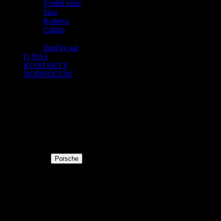
Umělá kůže
Skai
Koberce
Cabrio
Značky aut
O NÁS
KONTAKTY
HODNOCENÍ
Provedena renovace interierů Porsche 924 : sedačky kombinace
látky a koženky, palubka - koženka, dveře-koženka-víz foto
Klíčová slova:
Porsche