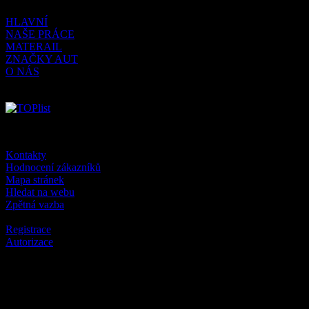
HLAVNÍ
NAŠE PRÁCE
MATERAIL
ZNAČKY AUT
O NÁS
Kontakty
Hodnocení zákazníků
Mapa stránek
Hledat na webu
Zpětná vazba
Registrace
Autorizace
KONTAKTY
Autočalounění JM-Design Teplice