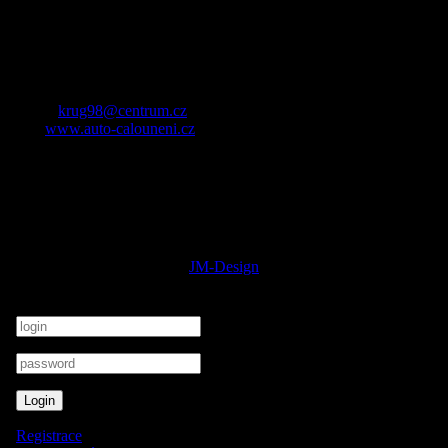
IČ: 261 70 086
Zemská 733, 417 12 Proboštov u Teplic
Tel: +420 776614486
WhatsApp, Viber: +420 776614486
E-mail:
krug98@centrum.cz
Web:
www.auto-calouneni.cz
PROVOZNÍ DOBA
PO-PÁ 08:00-12:00, 13:00-17:00
SO-NE ZAVŘENO
Copyright ©2012 - 2026 by
JM-Design
Login
Registrace