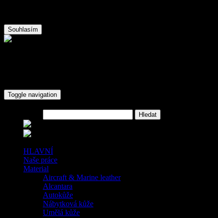
Tento web používá k poskytování služeb a analýze návštěvnosti soub
Souhlasím
Autočalounění JM-Design Teplice
+420 776614486
krug98@centrum.cz
Toggle navigation
Hledat
HLAVNÍ
Naše práce
Material
Aircraft & Marine leather
Alcantara
Autokůže
Nábytková kůže
Umělá kůže