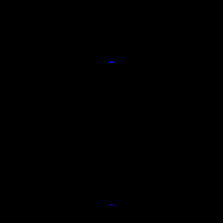
...
...