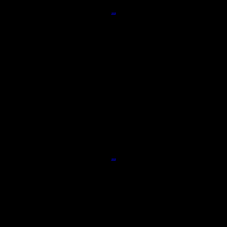
...
...