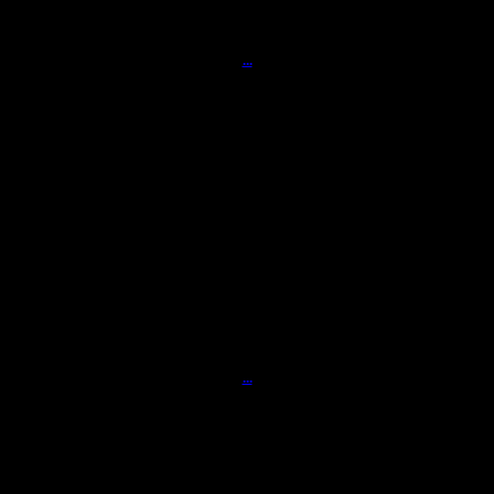
...
...