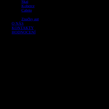
Skai
Koberce
Cabrio
Značky aut
O NÁS
KONTAKTY
HODNOCENÍ