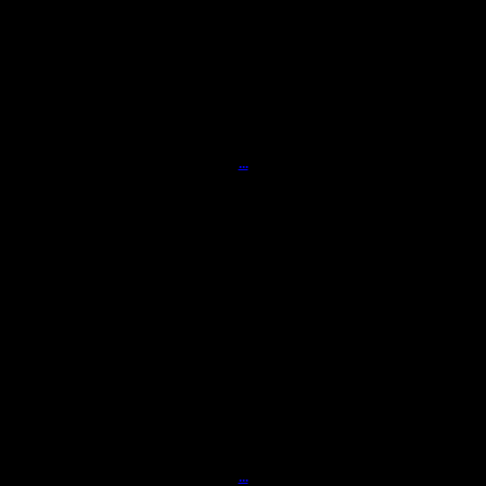
...
...